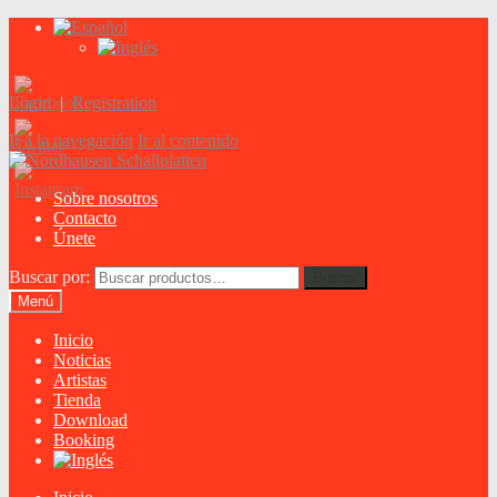
Login
|
Registration
Ir a la navegación
Ir al contenido
Sobre nosotros
Contacto
Únete
Buscar por:
Buscar
Menú
Inicio
Noticias
Artistas
Tienda
Download
Booking