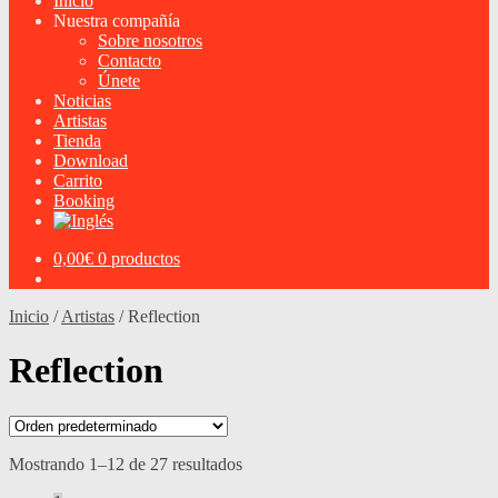
Inicio
Nuestra compañía
Sobre nosotros
Contacto
Únete
Noticias
Artistas
Tienda
Download
Carrito
Booking
0,00
€
0 productos
Inicio
/
Artistas
/
Reflection
Reflection
Mostrando 1–12 de 27 resultados