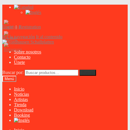
Login
|
Registration
Ir a la navegación
Ir al contenido
Sobre nosotros
Contacto
Únete
Buscar por:
Buscar
Menú
Inicio
Noticias
Artistas
Tienda
Download
Booking