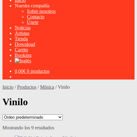
Inicio
Nuestra compañía
Sobre nosotros
Contacto
Únete
Noticias
Artistas
Tienda
Download
Carrito
Booking
0,00
€
0 productos
Inicio
/
Productos
/
Música
/
Vinilo
Vinilo
Mostrando los 9 resultados