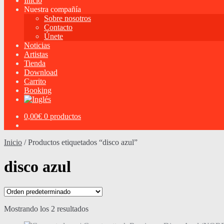
Inicio
Nuestra compañía
Sobre nosotros
Contacto
Únete
Noticias
Artistas
Tienda
Download
Carrito
Booking
0,00
€
0 productos
Inicio
/
Productos etiquetados “disco azul”
disco azul
Mostrando los 2 resultados