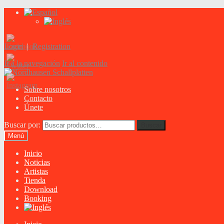
Login
|
Registration
Ir a la navegación
Ir al contenido
Sobre nosotros
Contacto
Únete
Buscar por:
Buscar
Menú
Inicio
Noticias
Artistas
Tienda
Download
Booking