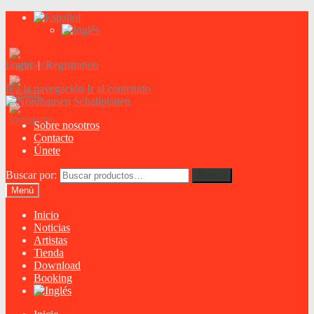
Login
|
Registration
Ir a la navegación
Ir al contenido
Sobre nosotros
Contacto
Únete
Buscar por:
Buscar
Menú
Inicio
Noticias
Artistas
Tienda
Download
Booking