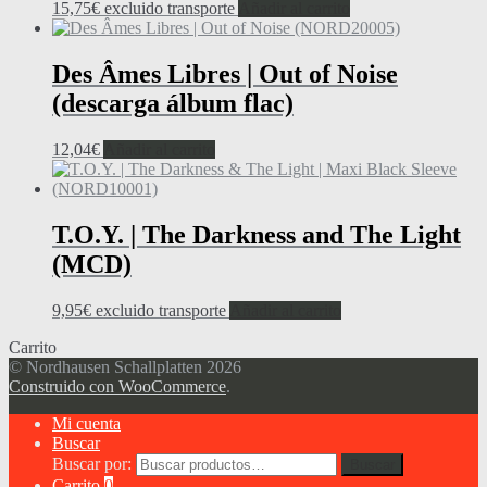
15,75
€
excluido transporte
Añadir al carrito
Des Âmes Libres | Out of Noise
(descarga álbum flac)
12,04
€
Añadir al carrito
T.O.Y. | The Darkness and The Light
(MCD)
9,95
€
excluido transporte
Añadir al carrito
Carrito
© Nordhausen Schallplatten 2026
Construido con WooCommerce
.
Mi cuenta
Buscar
Buscar por:
Buscar
Carrito
0