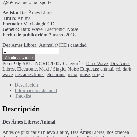
7,95
€
excluido transporte
Artista:
Des Âmes Libres
Título:
Animal
Formato:
Maxi-single CD
Género:
Dark Wave, Electronic, Noise
Fecha de publicación:
2 marzo 2018
Des Âmes Libres | Animal (MCD) cantidad
Añadir al carrito
Peso:
90g
SKU:
NORD20007
Categorías:
Dark Wave
,
Des Ames
Libres
,
Electronic
,
Maxi / Single
,
Noise
Etiquetas:
animal
,
cd
,
dark
wave
,
des ames libres
,
electronic
,
maxi
,
noise
,
single
Descripción
Información adicional
Tracklist
Descripción
Des Âmes Libres: Animal
Antes de publicar su nuevo àlbum, Des Âmes Libres, nos ofrecen