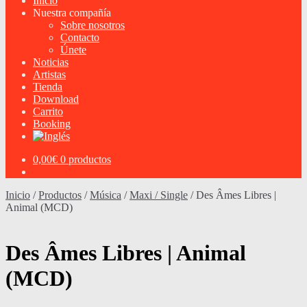
Inicio
Nuestra compañía
Sobre nosotros
Contacto
Únete
Noticias
Artistas
Tienda
Download
Carrito
Booking
0,00
€
0 productos
Inicio
/
Productos
/
Música
/
Maxi / Single
/
Des Âmes Libres |
Animal (MCD)
Des Âmes Libres | Animal
(MCD)