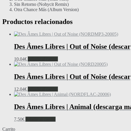
Sin Retorno (Nohycit Remix)
Otra Chance Más (Album Version)
Productos relacionados
Des Âmes Libres | Out of Noise (desc
10,04
€
Añadir al carrito
Des Âmes Libres | Out of Noise (descar
12,04
€
Añadir al carrito
Des Âmes Libres | Animal (descarga 
7,50
€
Añadir al carrito
Carrito