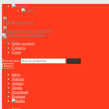
Login
|
Registration
Ir a la navegación
Ir al contenido
Sobre nosotros
Contacto
Únete
Buscar por:
Buscar
Menú
Inicio
Noticias
Artistas
Tienda
Download
Booking