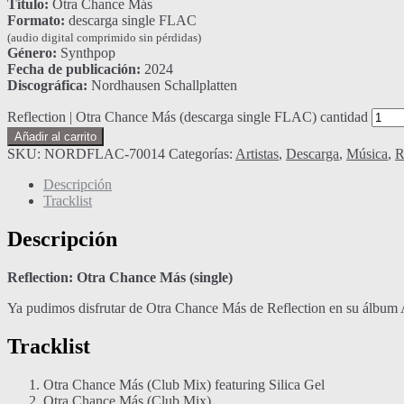
Título:
Otra Chance Más
Formato:
descarga single FLAC
(audio digital comprimido sin pérdidas)
Género:
Synthpop
Fecha de publicación:
2024
Discográfica:
Nordhausen Schallplatten
Reflection | Otra Chance Más (descarga single FLAC) cantidad
Añadir al carrito
SKU:
NORDFLAC-70014
Categorías:
Artistas
,
Descarga
,
Música
,
R
Descripción
Tracklist
Descripción
Reflection: Otra Chance Más (single)
Ya pudimos disfrutar de Otra Chance Más de Reflection en su álbum 
Tracklist
Otra Chance Más (Club Mix) featuring Silica Gel
Otra Chance Más (Club Mix)