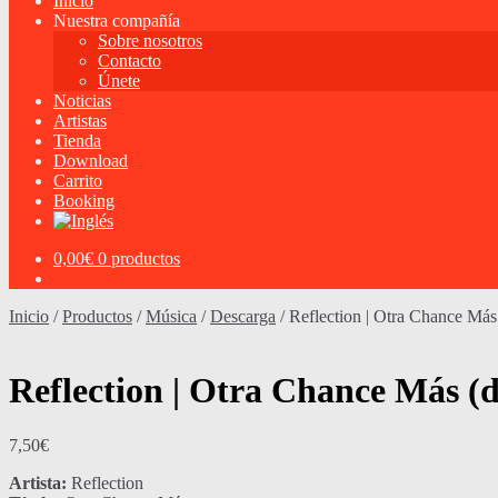
Inicio
Nuestra compañía
Sobre nosotros
Contacto
Únete
Noticias
Artistas
Tienda
Download
Carrito
Booking
0,00
€
0 productos
Inicio
/
Productos
/
Música
/
Descarga
/
Reflection | Otra Chance Má
Reflection | Otra Chance Más (
7,50
€
Artista:
Reflection