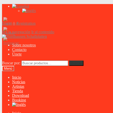
Login
|
Registration
Ir a la navegación
Ir al contenido
Sobre nosotros
Contacto
Únete
Buscar por:
Buscar
Menú
Inicio
Noticias
Artistas
Tienda
Download
Booking