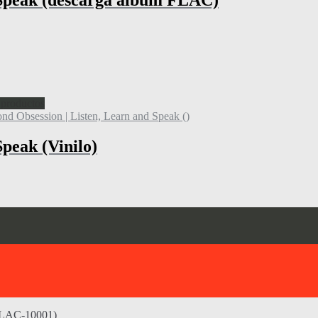
 Speak (descarga álbum FLAC)
 productos
Speak (Vinilo)