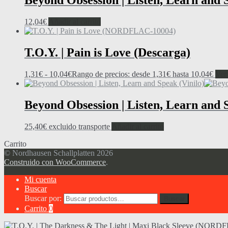
Beyond Obsession | Listen, Learn and
12,04
€
Añadir al carrito
T.O.Y. | Pain is Love (Descarga)
1,31
€
-
10,04
€
Rango de precios: desde 1,31€ hasta 10,04€
Ver
Beyond Obsession | Listen, Learn and 
25,40
€
excluido transporte
Añadir al carrito
Carrito
© Nordhausen Schallplatten 2026
Construido con WooCommerce
.
Mi cuenta
Buscar
Buscar por:
Buscar
Carrito
0