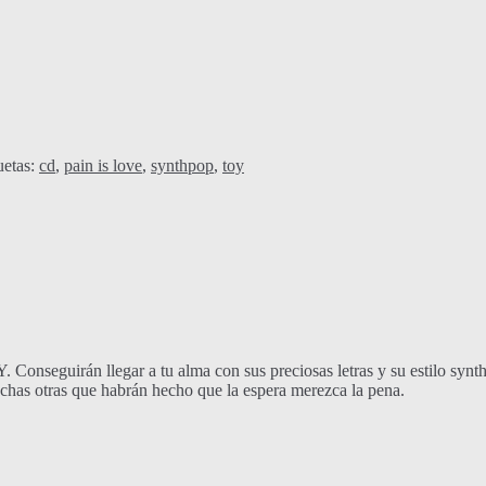
uetas:
cd
,
pain is love
,
synthpop
,
toy
Conseguirán llegar a tu alma con sus preciosas letras y su estilo synt
has otras que habrán hecho que la espera merezca la pena.