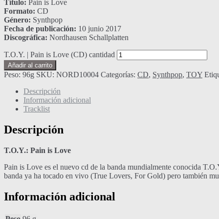
Título:
Pain is Love
Formato:
CD
Género:
Synthpop
Fecha de publicación:
10 junio 2017
Discográfica:
Nordhausen Schallplatten
T.O.Y. | Pain is Love (CD) cantidad
Añadir al carrito
Peso:
96g
SKU:
NORD10004
Categorías:
CD
,
Synthpop
,
TOY
Etiq
Descripción
Información adicional
Tracklist
Descripción
T.O.Y.: Pain is Love
Pain is Love es el nuevo cd de la banda mundialmente conocida T.O.Y. 
banda ya ha tocado en vivo (True Lovers, For Gold) pero también muc
Información adicional
Peso
96 g