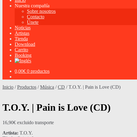
Inicio
Nuestra compañía
Sobre nosotros
Contacto
Únete
Noticias
Artistas
Tienda
Download
Carrito
Booking
0,00
€
0 productos
Inicio
/
Productos
/
Música
/
CD
/
T.O.Y. | Pain is Love (CD)
T.O.Y. | Pain is Love (CD)
16,90
€
excluido transporte
Artista:
T.O.Y.