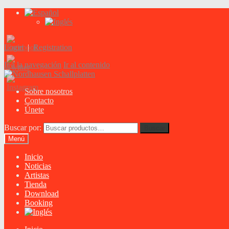
Login
|
Registration
Ir a la navegación
Ir al contenido
Sobre nosotros
Contacto
Únete
Buscar por:
Buscar
Menú
Inicio
Noticias
Artistas
Tienda
Download
Booking