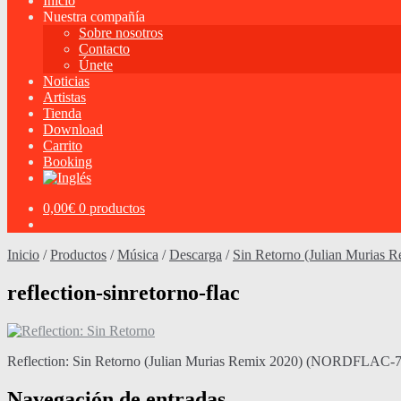
Inicio
Nuestra compañía
Sobre nosotros
Contacto
Únete
Noticias
Artistas
Tienda
Download
Carrito
Booking
0,00
€
0 productos
Inicio
/
Productos
/
Música
/
Descarga
/
Sin Retorno (Julian Murias 
reflection-sinretorno-flac
Reflection: Sin Retorno (Julian Murias Remix 2020) (NORDFLAC-
Navegación de entradas